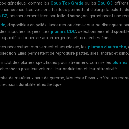
coq génétique, comme les
Cous Top Grade
ou les
Cou G3
, offrent
hes sèches. Les versions teintées permettent d’élargir la palette de
s G2
, soigneusement triés par taille d’hameçon, garantissent une ré
rdo
, disponibles en pellés, lancettes ou demi-cous, se distinguent par
 des mouches noyées. Les
plumes CDC
, sélectionnées et disponible
ur capacité à donner vie aux émergentes et aux sèches fines.
ges nécessitant mouvement et souplesse, les
plumes d’autruche
,
llection. Elles permettent de reproduire pattes, ailes, thorax et sil
e inclut des plumes spécifiques pour streamers, comme les
plumes 
echerchées pour leur volume, leur ondulation et leur attractivité.
rsité de matériaux haut de gamme, Mouches Devaux offre aux monteu
écision, durabilité et esthétique.