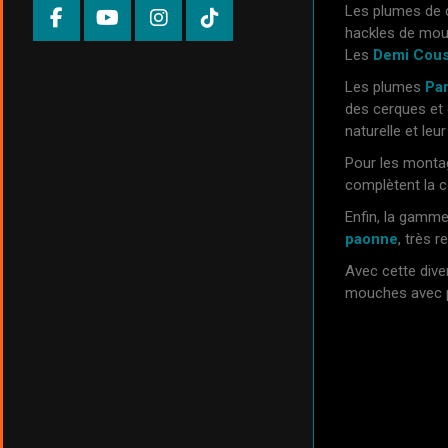
Les plumes de 
hackles de mouc
Les
Demi Cou
Les plumes
Pa
des cerques et
naturelle et le
Pour les monta
complètent la co
Enfin, la gamm
paonne
, très r
Avec cette dive
mouches avec pr