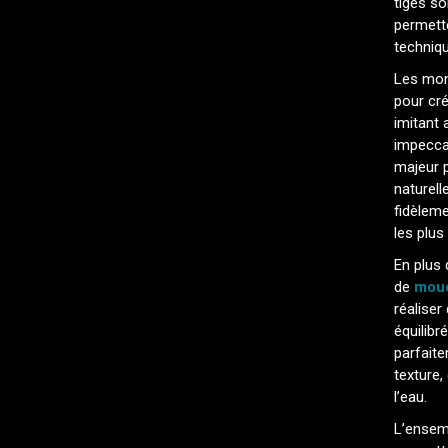
tiges so
permette
techniqu
Les mont
pour cré
imitant 
impeccab
majeur 
naturell
fidèlem
les plus 
En plus
de
mouc
réaliser
équilibr
parfait
texture,
l’eau.
L’ensemb