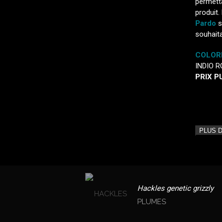
permett
produit.
Pardo
s
souhaita
COLORI
INDIO 
PRIX PU
PLUS 
Hackles genetic grizzly
PLUMES