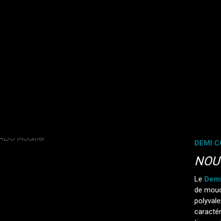
DEMI 
NOU
Le
Demi
de mouc
polyvale
caractér