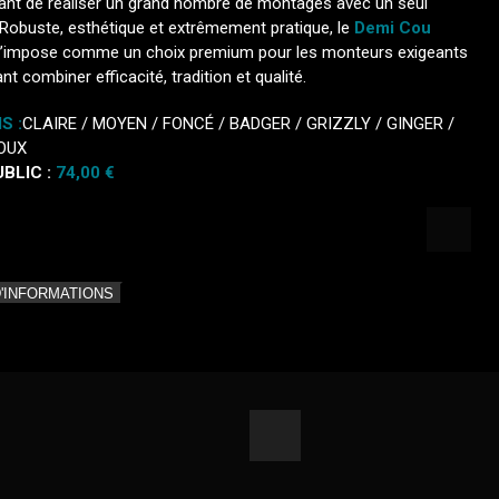
ant de réaliser un grand nombre de montages avec un seul
 Robuste, esthétique et extrêmement pratique, le
Demi Cou
’impose comme un choix premium pour les monteurs exigeants
nt combiner efficacité, tradition et qualité.
S :
CLAIRE / MOYEN / FONCÉ / BADGER / GRIZZLY / GINGER /
ROUX
BLIC :
74,00 €
D'INFORMATIONS