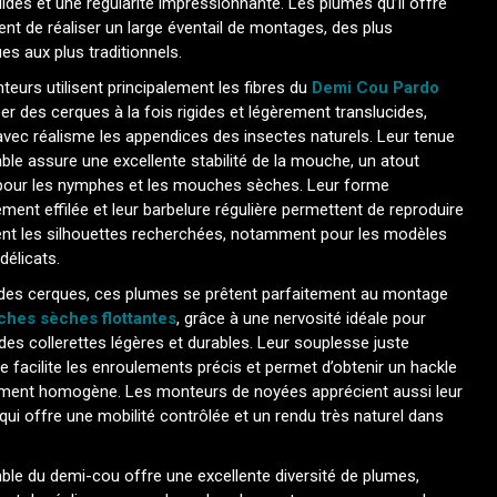
lides et une régularité impressionnante. Les plumes qu’il offre
nt de réaliser un large éventail de montages, des plus
es aux plus traditionnels.
eurs utilisent principalement les fibres du
Demi Cou Pardo
er des cerques à la fois rigides et légèrement translucides,
avec réalisme les appendices des insectes naturels. Leur tenue
le assure une excellente stabilité de la mouche, un atout
pour les nymphes et les mouches sèches. Leur forme
ement effilée et leur barbelure régulière permettent de reproduire
ent les silhouettes recherchées, notamment pour les modèles
délicats.
 des cerques, ces plumes se prêtent parfaitement au montage
hes sèches flottantes
, grâce à une nervosité idéale pour
 des collerettes légères et durables. Leur souplesse juste
ée facilite les enroulements précis et permet d’obtenir un hackle
ement homogène. Les monteurs de noyées apprécient aussi leur
 qui offre une mobilité contrôlée et un rendu très naturel dans
le du demi-cou offre une excellente diversité de plumes,