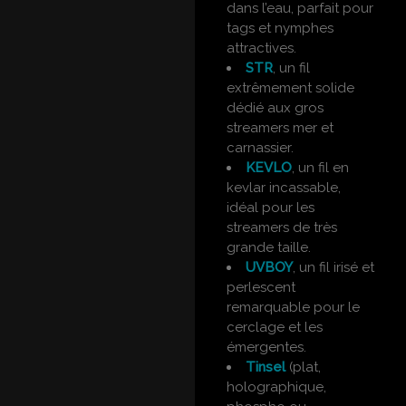
dans l’eau, parfait pour
tags et nymphes
attractives.
STR
, un fil
extrêmement solide
dédié aux gros
streamers mer et
carnassier.
KEVLO
, un fil en
kevlar incassable,
idéal pour les
streamers de très
grande taille.
UVBOY
, un fil irisé et
perlescent
remarquable pour le
cerclage et les
émergentes.
Tinsel
(plat,
holographique,