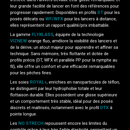
leur grande facilité de lancer en font des références pour
progresser rapidement. Disponibles en profils
DT
pour les
posés délicats ou
WF/WFX
pour les lancers à distance,
elles représentent un rapport qualité/prix imbattable.
La gamme
FLYKLASS
, équipée de la technologie
VIZNEW
orange fluo, améliore la visibilité des lancers et
de la dérive, un atout majeur pour apprendre et affiner sa
technique. Sans mémoire, très flottante et dotée de
profils précis (DT, WFX et parallèle PP pour la nymphe au
fil), elle offre un confort et une efficacité remarquables
pour les pêches fines.
Les soies
ROYAL+
, enrichies en nanoparticules de téflon,
se distinguent par leur hydrophobie totale et leur
flottaison durable. Elles possèdent une glisse supérieure
et un comportement très stable, idéal pour des posés
discrets et maîtrisés, notamment avec le profil
DTX
à
pointe longue.
Les
NO STRECH
repoussent encore les limites du
contrôle grâce à leur très faible élasticité, permettant un