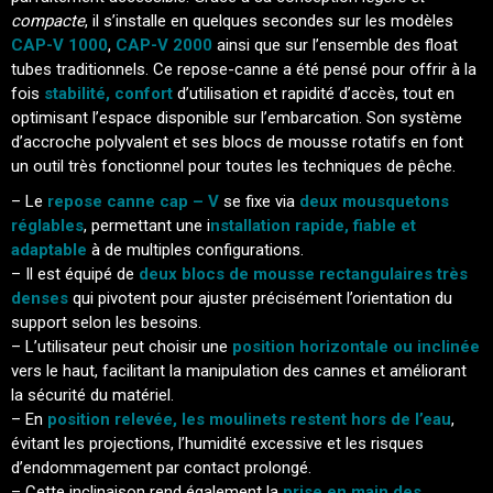
compacte
, il s’installe en quelques secondes sur les modèles
CAP-V 1000
,
CAP-V 2000
ainsi que sur l’ensemble des float
tubes traditionnels. Ce repose-canne a été pensé pour offrir à la
fois
stabilité, confort
d’utilisation et rapidité d’accès, tout en
optimisant l’espace disponible sur l’embarcation. Son système
d’accroche polyvalent et ses blocs de mousse rotatifs en font
un outil très fonctionnel pour toutes les techniques de pêche.
– Le
repose canne cap – V
se fixe via
deux mousquetons
réglables
, permettant une i
nstallation rapide, fiable et
adaptable
à de multiples configurations.
– Il est équipé de
deux blocs de mousse rectangulaires très
denses
qui pivotent pour ajuster précisément l’orientation du
support selon les besoins.
– L’utilisateur peut choisir une
position horizontale ou inclinée
vers le haut, facilitant la manipulation des cannes et améliorant
la sécurité du matériel.
– En
position relevée, les moulinets restent hors de l’eau
,
évitant les projections, l’humidité excessive et les risques
d’endommagement par contact prolongé.
– Cette inclinaison rend également la
prise en main des