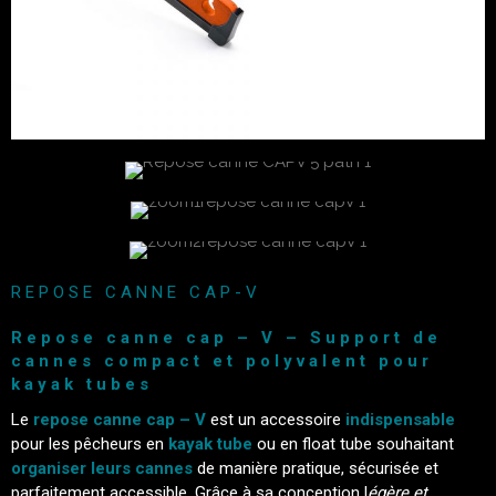
REPOSE CANNE CAP-V
Repose canne cap – V – Support de
cannes compact et polyvalent pour
kayak tubes
Le
repose canne cap – V
est un accessoire
indispensable
pour les pêcheurs en
kayak tube
ou en float tube souhaitant
organiser leurs cannes
de manière pratique, sécurisée et
parfaitement accessible. Grâce à sa conception l
égère et