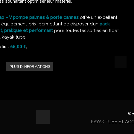
s souhaitant optimiser leur matériel.
cap – V pompe palmes & porte cannes
offre un excellent
 équipement-prix, permettant de disposer d’un
pack
, pratique et performant
pour toutes les sorties en float
 kayak tube.
lic :
65,00 €
,
PLUS D'INFORMATIONS
Re
KAYAK TUBE ET AC