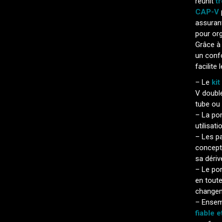
réunit
t
CAP-V
assurant
pour org
Grâce à
un confo
facilit
– Le
kit
V double
tube ou
– La p
utilisat
– Les p
concepti
sa dériv
– Le por
en toute
changem
– Ensem
fiable e