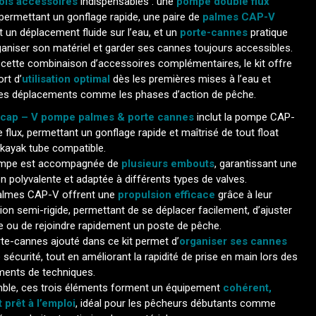
rois accessoires
indispensables : une
pompe double flux
permettant un gonflage rapide, une paire de
palmes CAP-V
 un déplacement fluide sur l’eau, et un
porte-cannes
pratique
aniser son matériel et garder ses cannes toujours accessibles.
 cette combinaison d’accessoires complémentaires, le kit offre
rt d’
utilisation optimal
dès les premières mises à l’eau et
e les déplacements comme les phases d’action de pêche.
 cap – V pompe palmes & porte cannes
inclut la pompe CAP-
 flux, permettant un gonflage rapide et maîtrisé de tout float
 kayak tube compatible.
ompe est accompagnée de
plusieurs embouts
, garantissant une
ion polyvalente et adaptée à différents types de valves.
almes CAP-V offrent une
propulsion efficace
grâce à leur
on semi-rigide, permettant de se déplacer facilement, d’ajuster
e ou de rejoindre rapidement un poste de pêche.
te-cannes ajouté dans ce kit permet d’
organiser ses cannes
 sécurité, tout en améliorant la rapidité de prise en main lors des
ents de techniques.
ble, ces trois éléments forment un équipement
cohérent,
t prêt à l’emploi
, idéal pour les pêcheurs débutants comme