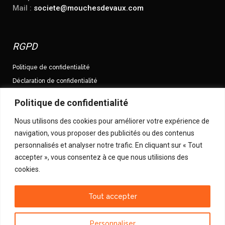
Mail :
societe@mouchesdevaux.com
RGPD
Politique de confidentialité
Déclaration de confidentialité
Conditions Générales de Vente
Politique de confidentialité
Nous utilisons des cookies pour améliorer votre expérience de
Suivez-nous sur Facebook
navigation, vous proposer des publicités ou des contenus
Mouches.Devaux
personnalisés et analyser notre trafic. En cliquant sur « Tout
Suivez-nous sur Twitter
accepter », vous consentez à ce que nous utilisions des
cookies.
@MouchesDevaux
Tout accepter
Personnaliser