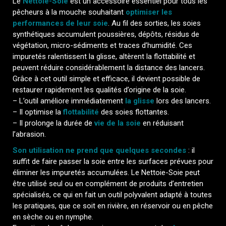
Le
Nettoie-Soie
est un accessoire essentiel pour tous les
pêcheurs à la mouche souhaitant
optimiser les
performances de leur soie
. Au fil des sorties, les soies
synthétiques accumulent poussières, dépôts, résidus de
végétation, micro-sédiments et traces d’humidité. Ces
impuretés ralentissent la glisse, altèrent la flottabilité et
peuvent réduire considérablement la distance des lancers.
Grâce à cet outil simple et efficace, il devient possible de
restaurer rapidement les qualités d’origine de la soie.
– L’outil améliore immédiatement
la glisse
lors des lancers.
– Il optimise la
flottabilité
des soies flottantes.
– Il prolonge la durée de
vie de la soie
en réduisant
l’abrasion.
Son utilisation ne prend que quelques secondes
: il
suffit de faire passer la soie entre les surfaces prévues pour
éliminer les impuretés accumulées. Le Nettoie-Soie peut
être utilisé seul ou en complément de produits d’entretien
spécialisés, ce qui en fait un outil polyvalent adapté à toutes
les pratiques, que ce soit en rivière, en réservoir ou en pêche
en sèche ou en nymphe.