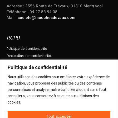
Adresse : 3556 Route de Trévoux, 01310 Montracol
Téléphone : 04 27 53 94 38
Mail :
societe@mouchesdevaux.com
RGPD
Politique de confidentialité
Déclaration de confidentialité
Conditions Générales de Vente
Politique de confidentialité
Nous utilisons des cookies pour améliorer votre expérience de
Suivez-nous sur Facebook
navigation, vous proposer des publicités ou des contenus
Mouches.Devaux
personnalisés et analyser notre trafic. En cliquant sur « Tout
Suivez-nous sur Twitter
accepter », vous consentez à ce que nous utilisions des
cookies.
@MouchesDevaux
Tout accepter