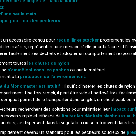
hets de se disperser dans la nature
ct
r d’une seule main
ique pour tous les pêcheurs
€
t un accessoire conçu pour
recueillir et stocker
proprement les nyl
des rivières, représentent une menace réelle pour la faune et l’env
érer facilement ses déchets et adopter un comportement responsable
cement toutes l
es chutes de nylon.
ls ne
s’emmêlent dans les poches
ou sur le matériel.
vement à la
protection de l’environnement.
 du Monomaster est intuitif
: il suffit d’insérer les chutes de nyl
 compartiment. Une fois rempli, il peut être vidé et nettoyé très facilem
 compact permet de le transporter dans un gilet, un chest pack ou 
 pêcheurs recherchent des solutions pour minimiser leur
impact sur 
 un moyen simple et efficace de
limiter les déchets plastiques au b
anches, se dispersent dans la végétation ou se retrouvent dans les 
 rapidement devenu un standard pour les pêcheurs soucieux de
prés