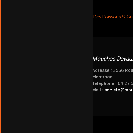
Mouches Devau
Adresse : 3556 Rou
Montracol
Téléphone : 04 27 
Mail :
societe@mo