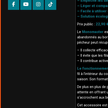
– Empêche les déc
– Léger et compa
– Facile à utilise
– Solution écolog
Prix public :
22,90 
Le
Monomaster
es
abandonnés au bord 
pêcheur peut récup
– Il collecte effica
– Il évite que les fi
– Il contribue acti
Le fonctionnement
fil à l’intérieur du
saison. Son format
De plus en plus de
attente en offrant
s’accrochent aux br
Cet accessoire est