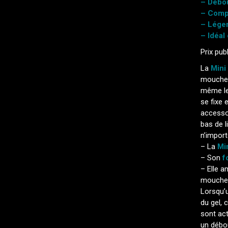
– Débou
– Compa
– Léger
– Idéal
Prix publ
La
Mini 
mouche 
même les
se fixe 
accesso
bas de l
n’impor
– La
Min
– Son
f
– Elle a
mouche
Lorsqu’u
du gel, 
sont act
un débou