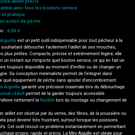
che-œillet précis
tible avec tous les boutons service
 et pratique
 en action de pêche
ic :
4,90 €
Aiguille
est un petit outil indispensable pour tout pêcheur à la
souhaitant déboucher facilement l’œillet de ses mouches,
 plus petites. Compacte, précise et extrêmement légère, elle
en un instant sur n’importe quel bouton service, ce qui en fait un
ire toujours disponible au moment d’enfiler ou de changer un
igne. Sa conception minimaliste permet de l’intégrer dans
te quel équipement de pêche sans ajouter d’encombrement.
i Aiguille
garantit une précision maximale lors du débouchage.
ormat réduit
permet de la garder toujours accessible.
méliore nettement la
fluidité
lors du montage ou changement de
.
n œillet est obstrué par du vernis, des fibres, de la poussière ou
cela peut devenir très frustrant, surtout lorsque les poissons
ifs. Cet outil résout ce problème instantanément en permettant
chage propre, rapide et précis. La Mini Aiguille est idéale pour