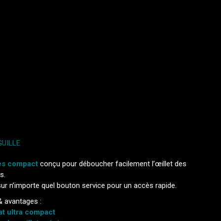
GUILLE
rès compact
conçu pour déboucher facilement l’œillet des
s.
sur n’importe quel bouton service pour un accès rapide.
& avantages :
t ultra compact