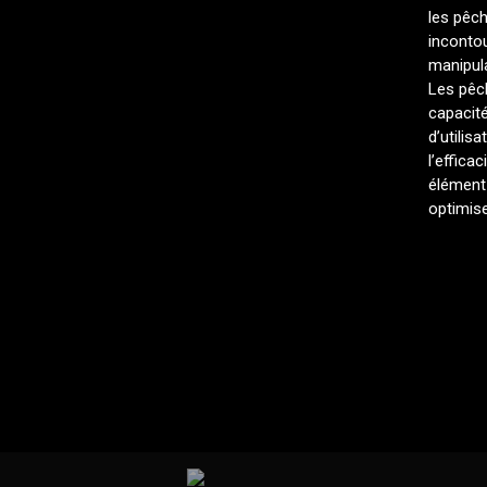
les pêch
incontou
manipul
Les pêc
capacit
d’utilis
l’effica
élément 
optimise