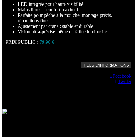
LED intégrée pour haute visibilité
Mains libres = confort maximal
Parfaite pour pêche à la mouche, montage précis,
réparations fines
Ajustement par crans : stable et durable
Vision ultra-précise même en faible luminosité
PRIX PUBLIC :
79,90 €
PLUS D'INFORMATIONS
Facebook
Twitter
Fish'N Grip 3 en Carson 4.5x
CLIPS LUNETTES ET LOUPES
Loupe frontale Dual Carson 2x à 3x
CLIPS LUNETTES ET LOUPES