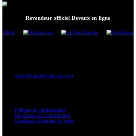
Revendeur officiel Devaux en ligne
Mouches Devaux
Adresse : 3556 Route de Trévoux, 01310 Montracol
Téléphone : 04 27 53 94 38
Mail :
societe@mouchesdevaux.com
RGPD
Politique de confidentialité
Déclaration de confidentialité
Conditions Générales de Vente
Suivez-nous sur Facebook