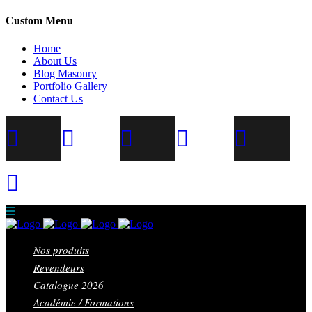
Custom Menu
Home
About Us
Blog Masonry
Portfolio Gallery
Contact Us
Nos produits
Revendeurs
Catalogue 2026
Académie / Formations