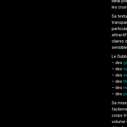
idéal po
les cru
Sa textu
transpar
particul
attract
claires 
sensible
Le Dubbi
– des
g
– des
n
– des
é
– des
t
– des
m
– des
p
Sa mise
facileme
corps tr
volume 