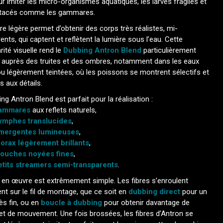
ur imiter les micro-organismes aquatiques, les larves fragiles et
stacés comme les gammares.
re légère permet d’obtenir des corps très réalistes, mi-
ents, qui captent et reflètent la lumière sous l’eau. Cette
arité visuelle rend le
Dubbing Antron Blend
particulièrement
if auprès des truites et des ombres, notamment dans les eaux
ou légèrement teintées, où les poissons se montrent sélectifs et
s aux détails.
ng Antron Blend est parfait pour la réalisation :
ammares
aux reflets naturels,
ymphes translucides
,
mergentes lumineuses
,
horax légèrement brillants
,
ouches noyées fines
,
etits streamers semi-transparents
.
 en œuvre est extrêmement simple. Les fibres s’enroulent
nt sur le fil de montage, que ce soit en
dubbing direct
pour un
ès fin, ou en
boucle à dubbing
pour obtenir davantage de
et de mouvement. Une fois brossées, les fibres d’Antron se