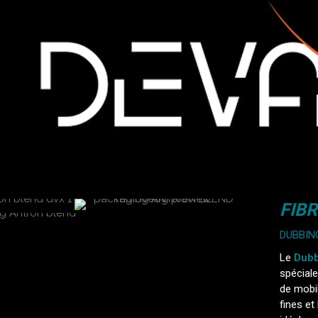
FIB
DUBBIN
Le
Dubb
spécial
de mobil
fines et