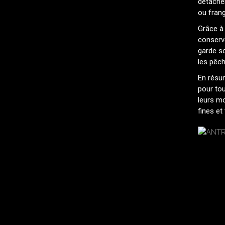
détachen
ou frang
Grâce à 
conserv
garde so
les pêc
En résu
pour tou
leurs m
fines et