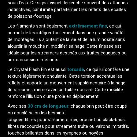
sous l’eau. Ce signal visuel déclenche souvent des attaques
instinctives, car il imite parfaitement les reflets des écailles
de poissons-fourrage.
Les filaments sont également
extrêmement fins
, ce qui
permet de les intégrer facilement dans une grande variété
de montages. Ils ajoutent de la vie et de la luminosité sans
alourdir la mouche ni modifier sa nage. Cette finesse est
idéale pour les streamers destinés aux truites éduquées ou
aux carnassiers méfiants.
Le Crystal Flash Fin est aussi
torsadé
, ce qui lui confère une
texture légèrement ondulante. Cette torsion accentue les
reflets et apporte un mouvement supplémentaire à la nage
du streamer, même avec un faible courant. Cette mobilité
renforce l’illusion d’une proie en déplacement.
Avec ses
30 cm de longueur
, chaque brin peut être coupé
ou doublé selon les besoins :
longues fibres pour streamers mer, brochet ou black-bass,
fibres raccourcies pour streamers truite ou vairons imitatifs,
touches brillantes dans les nymphes ou noyées