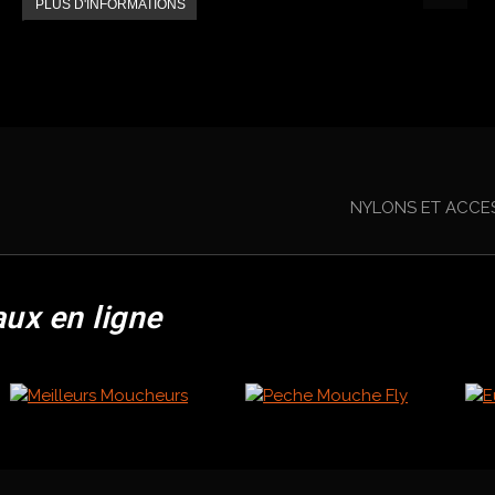
PLUS D'INFORMATIONS
NYLONS ET ACCE
aux en ligne