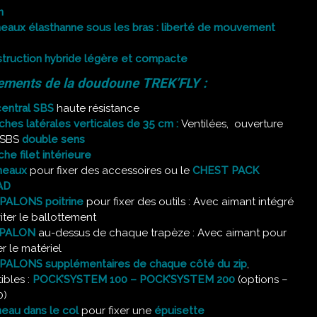
n
eaux élasthanne sous les bras : liberté de mouvement
truction hybride légère et compacte
ements de la doudoune TREK’FLY :
central SBS
haute résistance
ches latérales verticales de 35 cm :
Ventilées, ouverture
 SBS
double sens
che filet intérieure
neaux
pour fixer des accessoires ou le
CHEST PACK
AD
PALONS poitrine
pour fixer des outils : Avec aimant intégré
iter le ballottement
YPALON
au-dessus de chaque trapèze : Avec aimant pour
r le matériel
PALONS supplémentaires de chaque côté du zip
,
bles :
POCK’SYSTEM 100 –
POCK’SYSTEM 200
(options –
0)
neau dans le col
pour fixer une
épuisette