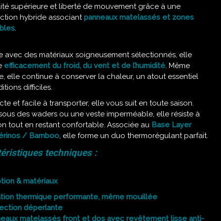
ité supérieure et liberté de mouvement grâce à une
ction hybride associant
panneaux matelassés et zones
bles
.
e avec des matériaux soigneusement sélectionnés, elle
e
efficacement du froid, du vent et de l’humidité
. Même
e, elle continue à conserver la chaleur, un atout essentiel
tions difficiles.
e et facile à transporter, elle vous suit en toute saison.
sous des waders ou une veste imperméable, elle résiste à
ion tout en restant confortable. Associée au
Base Layer
érinos / Bamboo
, elle forme un duo thermorégulant parfait.
éristiques techniques :
tion & matériaux
ation thermique performante, même mouillée
ection déperlante
eaux matelassés front et dos avec revêtement lisse anti-