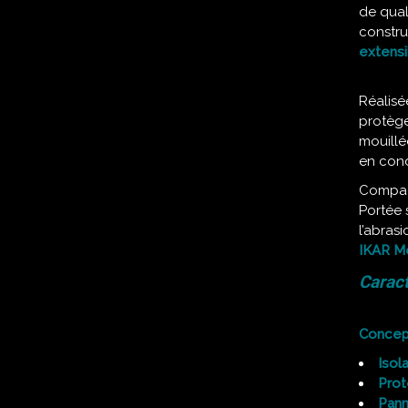
de qual
constru
extensi
Réalisé
protèg
mouillé
en condi
Compact
Portée 
l’abras
IKAR M
Caract
Concep
Isol
Prot
Pann