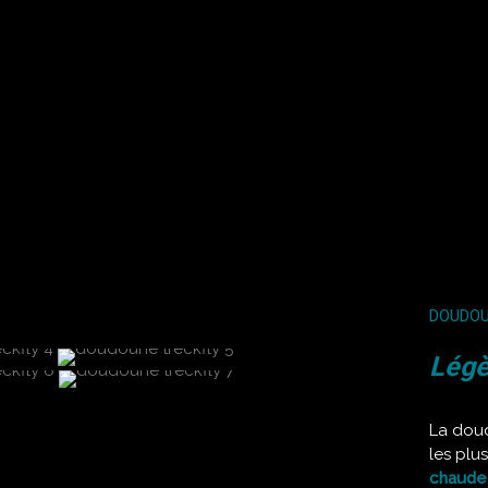
DOUDOU
Légè
La do
les plu
chaude,