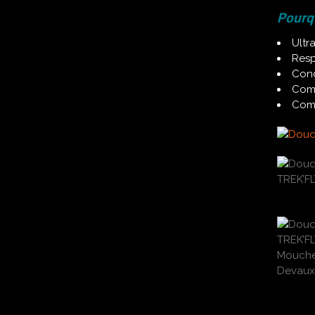
Pourqu
Ultr
Resp
Conç
Comp
Comp