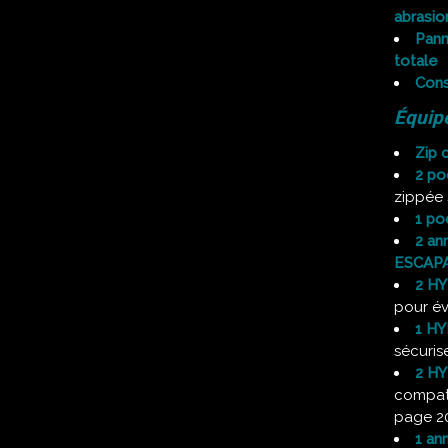
abrasio
Pann
totale
Cons
Équip
Zip 
2 po
zippée
1 po
2 an
ESCAP
2 HY
pour év
1 H
sécurise
2 HY
compati
page 2
1 an