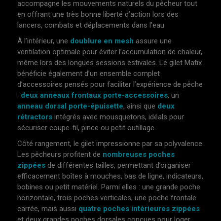
accompagne les mouvements naturels du pêcheur tout
en offrant une très bonne liberté d’action lors des
lancers, combats et déplacements dans l’eau.
À l’intérieur, une
doublure en mesh
assure une
ventilation optimale pour éviter l’accumulation de chaleur,
même lors des longues sessions estivales. Le gilet Matix
bénéficie également d’un ensemble complet
d’accessoires pensés pour faciliter l’expérience de pêche
:
deux anneaux frontaux porte-accessoires
, un
anneau dorsal porte-épuisette
, ainsi que
deux
rétractors
intégrés avec mousquetons, idéals pour
sécuriser coupe-fil, pince ou petit outillage.
Côté rangement, le gilet impressionne par sa polyvalence.
Les pêcheurs profitent de
nombreuses poches
zippées
de différentes tailles, permettant d’organiser
efficacement boîtes à mouches, bas de ligne, indicateurs,
bobines ou petit matériel. Parmi elles : une grande poche
horizontale, trois poches verticales, une poche frontale
carrée, mais aussi
quatre poches intérieures zippées
et deux grandes poches dorsales conçues pour loger