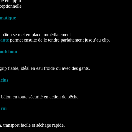
rue en appui
ceptionnelle
omatique
le bâton se met en place immédiatement.
sante
permet ensuite de le tendre parfaitement jusqu’au clip.
aoutchouc
grip fiable, idéal en eau froide ou avec des gants.
clus
 bâton en toute sécurité en action de pêche.
urni
, transport facile et séchage rapide.