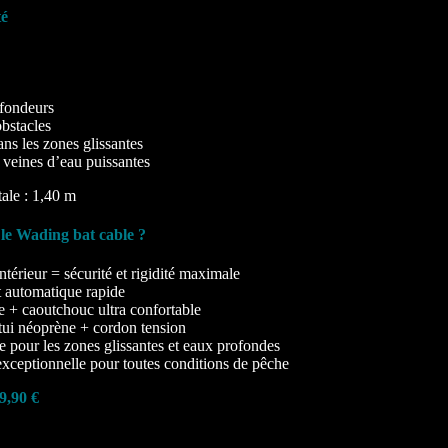
té
ofondeurs
obstacles
ans les zones glissantes
s veines d’eau puissantes
ale : 1,40 m
le Wading bat cable ?
ntérieur = sécurité et rigidité maximale
 automatique rapide
e + caoutchouc ultra confortable
tui néoprène + cordon tension
e pour les zones glissantes et eaux profondes
xceptionnelle pour toutes conditions de pêche
9,90 €