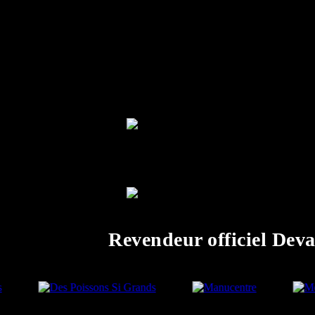
Wading bat
ACCESSOIRES WADING
Ezy shoes
ACCESSOIRES WADING
Revendeur officiel Deva