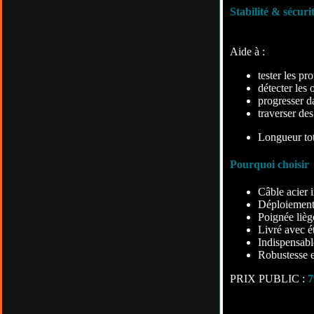
Stabilité & sécuri
Aide à :
tester les pr
détecter les 
progresser d
traverser de
Longueur tot
Pourquoi choisir 
Câble acier i
Déploiement
Poignée lièg
Livré avec é
Indispensabl
Robustesse e
PRIX PUBLIC :
7