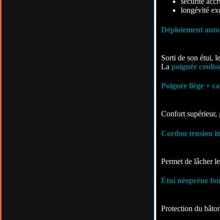
sécurité acc
longévité ex
Déploiement aut
Sorti de son étui, 
La
poignée coulis
Poignée liège + c
Confort supérieur, 
Cordon tension in
Permet de lâcher le
Étui néoprène fo
Protection du bâton