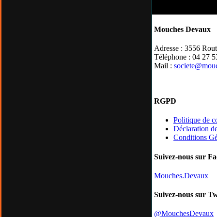
Mouches Devaux
Adresse : 3556 Rou
Téléphone : 04 27 5
Mail :
societe@mou
RGPD
Politique de co
Déclaration de
Conditions Gé
Suivez-nous sur F
Mouches.Devaux
Suivez-nous sur Tw
@MouchesDevaux