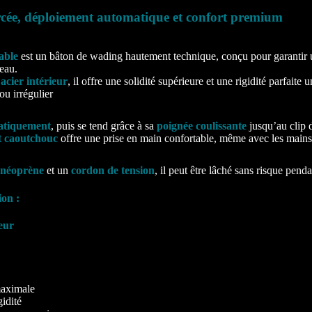
rcée, déploiement automatique et confort premium
able
est un bâton de wading hautement technique, conçu pour garantir
eau.
 acier intérieur
, il offre une solidité supérieure et une rigidité parfaite
 ou irrégulier
atiquement
, puis se tend grâce à sa
poignée coulissante
jusqu’au clip d
et caoutchouc
offre une prise en main confortable, même avec les mains
 néoprène
et un
cordon de tension
, il peut être lâché sans risque pend
on :
eur
maximale
gidité