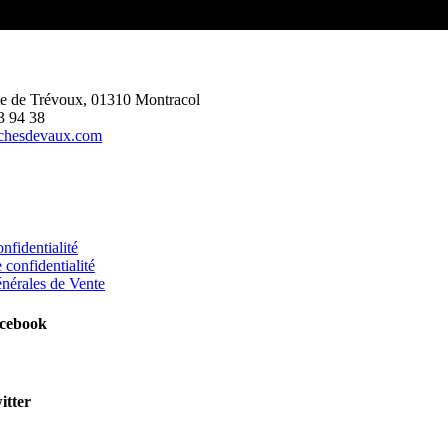
te de Trévoux, 01310 Montracol
3 94 38
chesdevaux.com
nfidentialité
 confidentialité
nérales de Vente
acebook
itter