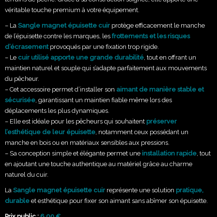
véritable touche premium à votre équipement.
– La
Sangle magnet épuisette cuir
protège efficacement le manche
de l’épuisette contre les marques, les
frottements et les risques
d’écrasement
provoqués par une fixation trop rigide.
– Le
cuir utilisé apporte une grande durabilité
, tout en offrant un
maintien naturel et souple qui s’adapte parfaitement aux mouvements
du pêcheur.
– Cet accessoire permet d’installer son
aimant de manière stable et
sécurisée
, garantissant un maintien fiable même lors des
déplacements les plus dynamiques.
– Elle est idéale pour les pêcheurs qui souhaitent
préserver
l’esthétique de leur épuisette
, notamment ceux possédant un
manche en bois ou en matériaux sensibles aux pressions.
– Sa conception simple et élégante permet une
installation rapide
, tout
en ajoutant une touche authentique au matériel grâce au charme
naturel du cuir.
La
Sangle magnet épuisette cuir
représente une solution
pratique,
durable
et esthétique pour fixer son aimant sans abîmer son épuisette.
Prix public :
6,90 €