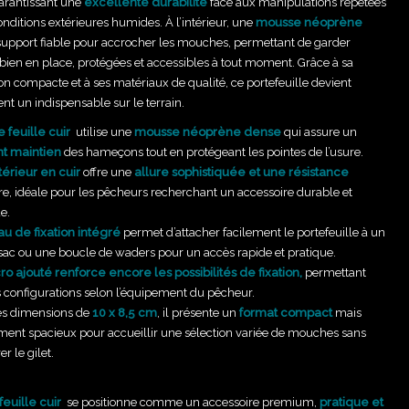
garantissant une
excellente durabilité
face aux manipulations répétées
nditions extérieures humides. À l’intérieur, une
mousse néoprène
 support fiable pour accrocher les mouches, permettant de garder
 bien en place, protégées et accessibles à tout moment. Grâce à sa
n compacte et à ses matériaux de qualité, ce portefeuille devient
t un indispensable sur le terrain.
e feuille cuir
utilise une
mousse néoprène dense
qui assure un
t maintien
des hameçons tout en protégeant les pointes de l’usure.
térieur en cuir
offre une
allure sophistiquée et une résistance
re, idéale pour les pêcheurs recherchant un accessoire durable et
e.
u de fixation intégré
permet d’attacher facilement le portefeuille à un
 sac ou une boucle de waders pour un accès rapide et pratique.
ro ajouté renforce encore les possibilités de fixation,
permettant
s configurations selon l’équipement du pêcheur.
es dimensions de
10 x 8,5 cm
, il présente un
format compact
mais
ment spacieux pour accueillir une sélection variée de mouches sans
 le gilet.
feuille cuir
se positionne comme un accessoire premium,
pratique et