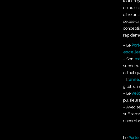
tout en 
ou aux co
offre un
celles-ci
conceptio
rapidemen
– Le
Port
excellen
– Son
ex
supérieu
esthétiqu
– L’
annea
gilet, un
– Le
velc
plusieur
– Avec s
suffisam
encombrer
Le
Porte 