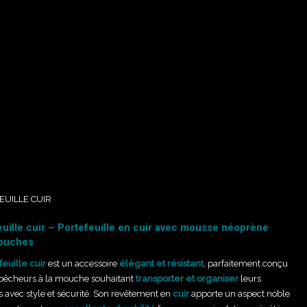
EUILLE CUIR
euille cuir – Portefeuille en cuir avec mousse néoprène
ouches
feuille cuir
est un accessoire
élégant et résistant
, parfaitement conçu
 pêcheurs à la mouche souhaitant
transporter et organiser
leurs
s avec style et sécurité. Son revêtement en
cuir
apporte un aspect noble