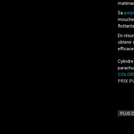
matériau
Sa
poly
mouches
flottan
En résu
obtenir 
efficace
Cylindre
parachu
COLORI
PRIX P
PLUS 