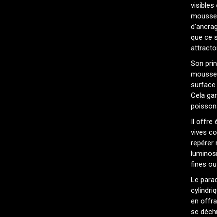
visibles
mousse h
d’ancra
que ce s
attract
Son pri
mousse 
surface
Cela gar
poisson
Il offr
vives co
repérer
luminosi
fines ou
Le para
cylindri
en offra
se déchi