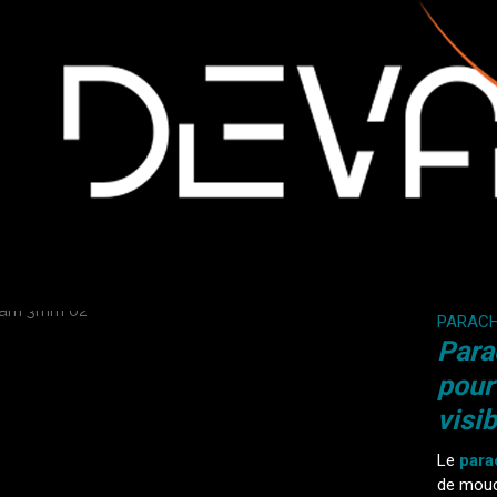
PARAC
Para
pour
visi
Le
para
de mouc