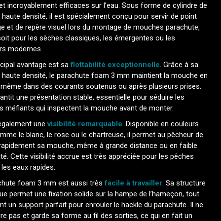
 et incroyablement efficaces sur l’eau. Sous forme de cylindre de
aute densité, il est spécialement conçu pour servir de point
ge et de repère visuel lors du montage de mouches parachute,
oit pour les sèches classiques, les émergentes ou les
ors modernes.
ncipal avantage est sa
flottabilité exceptionnelle
. Grâce à sa
haute densité, le parachute foam 3 mm maintient la mouche en
 même dans des courants soutenus ou après plusieurs prises.
antit une présentation stable, essentielle pour séduire les
s méfiants qui inspectent la mouche avant de monter.
e également une
visibilité remarquable
. Disponible en couleurs
mme le blanc, le rose ou le chartreuse, il permet au pêcheur de
 rapidement sa mouche, même à grande distance ou en faible
té. Cette visibilité accrue est très appréciée pour les pêches
 les eaux rapides.
chute foam 3 mm est aussi très
facile à travailler
. Sa structure
que permet une fixation solide sur la hampe de l’hameçon, tout
nt un support parfait pour enrouler le hackle du parachute. Il ne
re pas et garde sa forme au fil des sorties, ce qui en fait un