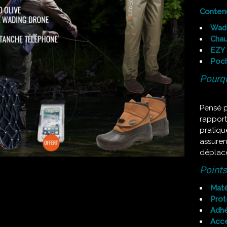
Contenu
Wade
Cha
EZY
Poch
Pourqu
Pensé po
rapport
pratiqu
assuren
déplace
Points
Maté
Prot
Adhé
Acce