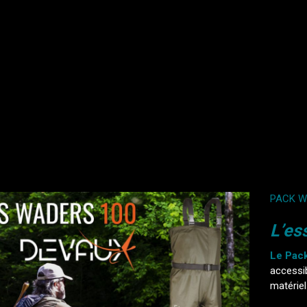
PACK W
L’es
Le Pac
accessi
matérie