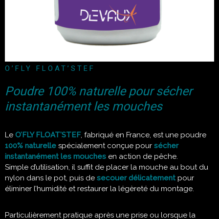
O’FLY FLOAT’STEF
Poudre 100% naturelle pour sécher
instantanément les mouches
Le
O’FLY FLOAT’STEF
, fabriqué en France, est une poudre
100% naturelle
spécialement conçue pour
sécher
instantanément les mouches
en action de pêche.
Simple d’utilisation, il suffit de placer la mouche au bout du
nylon dans le pot, puis de
secouer délicatement
pour
éliminer l’humidité et restaurer la légèreté du montage.
Particulièrement pratique après une prise ou lorsque la