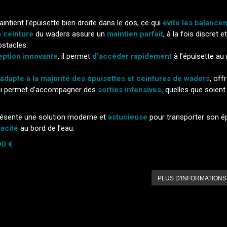
intient l’épuisette bien droite dans le dos, ce qui
évite les balance
a ceinture
du waders assure un
maintien parfait
, à la fois discret
bstacles.
ption innovante
, il permet
d’accéder rapidement
à l’épuisette a
adapte à la majorité des épuisettes et ceintures de waders
, off
ui permet d’accompagner des
sorties intensives,
quelles que soient
ésente une solution moderne et
astucieuse
pour transporter son ép
cacité
au bord de l’eau.
90 €
PLUS D'INFORMATIONS