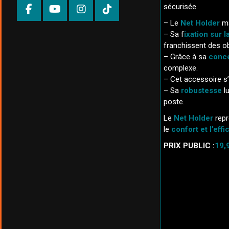
sécurisée.
– Le
Net Holder
ma
– Sa f
ixation sur l
franchissent des o
– Grâce à sa
conce
complexe.
– Cet accessoire s’
– Sa
robustesse
l
poste.
Le
Net Holder
repr
le
confort et l’effi
PRIX PUBLIC :
19,