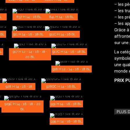
– les pê
– les tr
– les pr
BL
837 H 14 - 16 BL
841 H 14 - 16 BL
– les ap
Grâce à 
 BL
911 H 14 - 16 - 18 BL
911C H 14 - 16 BL
affronte
sur une 
La caté
BL
917 H 12 - 14 - 16 - 18 -
917C H 14 - 16 - 18 BL
20 BL
symbole 
une qua
918 H 12 - 14 - 16 - 18 BL
monde e
PRIX PU
928 H 14 - 16 - 18
928QC H 14 - 16 BL
929C H 14 - 16 - 18 - 20
931 H 14 - 16 - 18 BL
BL
PLUS 
935 H 14 - 16 - 18 BL