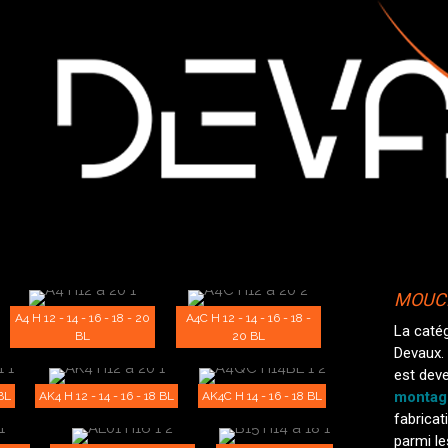
MOUC
A4 H 12 - 14 - 16 - 18 - 20
A4C H 12 - 14 - 16 - 18 -
La caté
BL
20 BL
Devaux.
est dev
montag
 BL
AK4 H 12 - 14 - 16 - 18 BL
AK4C H 14 - 16 - 18 BL
fabrica
parmi le