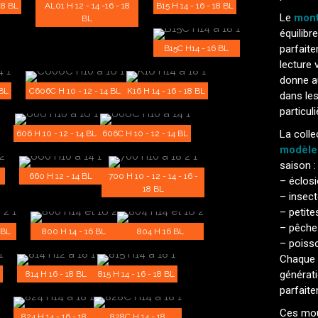
 18 BL
AL01 H 12 - 14 -16 - 18
B15 H 14 - 16 - 18 BL
Le
mont
BL
équilibr
parfaite
B15C H14 - 16 BL
lecture 
donne a
 BL
C606C H 10 - 12 - 14 BL
K16 H 14 - 16 - 18 BL
dans les
particul
La coll
606 H 10 - 12 - 14 BL
606C H 10 - 12 - 14 BL
modèle
saison :
660 H 12 - 14 BL
700 H 10 - 12 - 14 - 16 -
– éclos
18 BL
– insect
– petite
– pêches
 BL
800 H 14 - 16 BL
804 H 16 BL
– poisso
Chaque m
générati
814 H 16 - 18 BL
815 H 14 - 16 - 18 BL
parfait
Ces mou
824 H 14 - 16 - 18
828C H 14 - 18