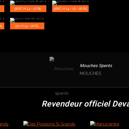
8
967C H 14 - 16 BL
968C H 14 - 16 - 18 BL
BL
971 H 14 - 16 BL
Mouches Spents
MOUCHES
Revendeur officiel Dev