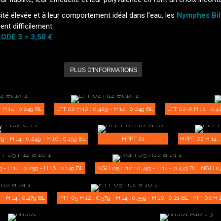
ité élevée et à leur comportement idéal dans l’eau, les
Nymphes Bil
ent difficilement.
ODE 3 = 3,50 €
PLUS D'INFORMATIONS
- H 14 : 0,24g BL
LTT 02 H 12 : 0,42g - H 14 : 0,24g BL
LTT 02-A H 12 : 0,42
g - H 14 : 0,24g - H 16 : 0,15g BL
HPPT 01
HPPT 02 H 14 : 
 - H 14 : 0,25g - H 16 : 0,14g BL
NGH 05 H 12 : 0,74g - H 14 - 0,47g BL
NGH 07 
- H 14 : 0,47g BL
PTT 05 H 12 : 0,57g - H 14 : 0,35g - H 16 : 0,21 BL
PTT 06 H 12