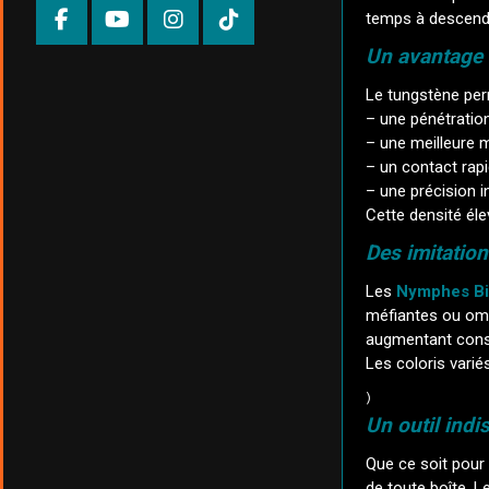
temps à descend
Un avantage 
Le tungstène per
– une pénétratio
– une meilleure ma
– un contact rapi
– une précision 
Cette densité éle
Des imitation
Les
Nymphes Bi
méfiantes ou omb
augmentant cons
Les coloris varié
)
Un outil ind
Que ce soit pour
de toute boîte. L