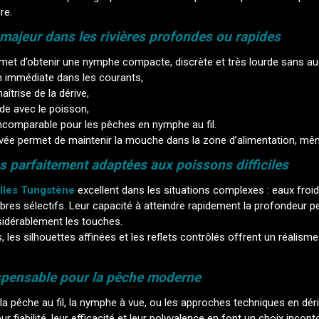
re.
majeur dans les rivières profondes ou rapides
met d’obtenir une nymphe compacte, discrète et très lourde sans au
n immédiate dans les courants,
îtrise de la dérive,
de avec le poisson,
incomparable pour les pêches en nymphe au fil.
vée permet de maintenir la mouche dans la zone d’alimentation, même
s parfaitement adaptées aux poissons difficiles
lles Tungstène
excellent dans les situations complexes : eaux froid
res sélectifs. Leur capacité à atteindre rapidement la profondeur p
idérablement les touches.
s, les silhouettes affinées et les reflets contrôlés offrent un réalism
ispensable pour la pêche moderne
 la pêche au fil, la nymphe à vue, ou les approches techniques en d
eur fiabilité, leur efficacité et leur polyvalence en font un choix inco