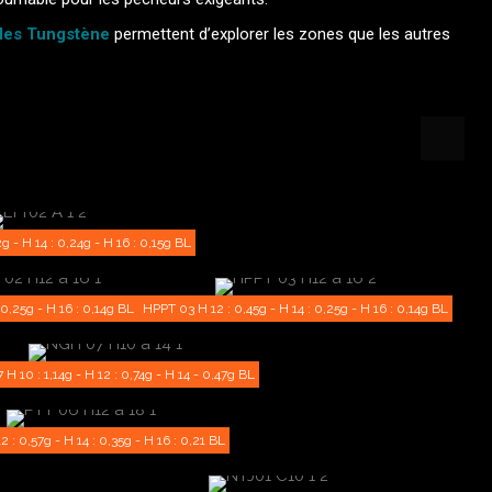
les Tungstène
permettent d’explorer les zones que les autres
g - H 14 : 0,24g - H 16 : 0,15g BL
0,25g - H 16 : 0,14g BL
HPPT 03 H 12 : 0,45g - H 14 : 0,25g - H 16 : 0,14g BL
H 10 : 1,14g - H 12 : 0,74g - H 14 - 0,47g BL
 : 0,57g - H 14 : 0,35g - H 16 : 0,21 BL