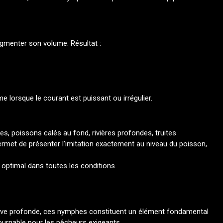
gmenter son volume. Résultat :
 lorsque le courant est puissant ou irrégulier.
es, poissons calés au fond, rivières profondes, truites
ermet de présenter l’imitation exactement au niveau du poisson,
e optimal dans toutes les conditions.
érive profonde, ces nymphes constituent un élément fondamental
ntournable pour les pêcheurs exigeants.