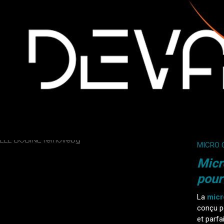
MICRO 
Micr
pour
La
micr
conçu p
et parfa