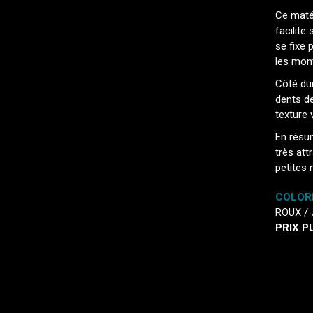
Ce maté
facilite
se fixe
les mon
Côté dur
dents d
texture 
En résum
très att
petites
COLORI
ROUX
/
PRIX P