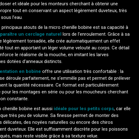
 doser et idéale pour les monteurs cherchant à obtenir une
 propre tout en conservant un aspect légèrement duveteux, très
f sous l’eau.
 principaux atouts de la micro chenille bobine est sa capacité à
pparaître un cerclage naturel
lors de l’enroulement. Grâce à sa
re légèrement torsadée, elle crée automatiquement un effet
 tout en apportant un léger volume velouté au corps. Ce détail
enforce le réalisme de la mouche, en imitant les larves
es dotées d’anneaux distincts.
entation en bobine
offre une utilisation très confortable : la
 se déroule parfaitement, ne s’emmêle pas et permet de prélever
nt la quantité nécessaire. Ce format est particulièrement
é pour les montages en série ou pour les moucheurs cherchant
tion constante.
 chenille bobine est aussi
idéale pour les petits corps
, car elle
e que très peu de volume. Sa finesse permet de monter des
 délicates, des noyées naturelles ou encore des chiros
ent duveteux. Elle est suffisamment discrète pour les poissons
qués, mais reste visible grâce à sa texture velue.