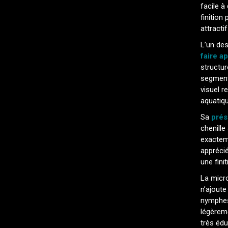
facile à
finition
attracti
L’un des
faire a
structu
segmenté
visuel r
aquatiqu
Sa
prés
chenille
exacteme
appréci
une fini
La micro
n’ajout
nymphes
légèrem
très édu