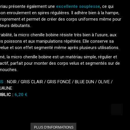
riau présente également une
excellente souplesse
, ce qui
 son enroulement en spires régulières. Il adhère bien à la hampe,
 proprement et permet de créer des corps uniformes même pour
teurs débutants.
abilité, la micro chenille bobine résiste très bien à l’usure, aux
es poissons et aux manipulations répétées. Elle conserve sa
velue et son effet segmenté même après plusieurs utilisations.
é, la micro chenille bobine est un matériau simple, régulier et
ractif, parfait pour monter des corps velus et segmentés sur de
 mouches.
S :
NOIR
/
GRIS CLAIR
/
GRIS FONCÉ
/
BLUE DUN
/
OLIVE
/
JAUNE
UBLIC :
6,20 €
PLUS D'INFORMATIONS