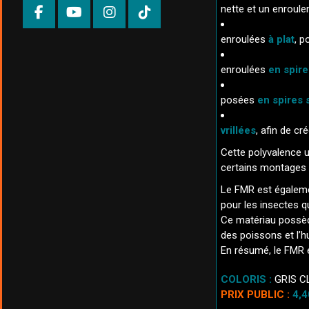
nette et un enroule
enroulées
à plat
, p
enroulées
en spire
posées
en spires
vrillées
, afin de c
Cette polyvalence u
certains montages
Le FMR est égalemen
pour les insectes q
Ce matériau possè
des poissons et l’h
En résumé, le FMR 
COLORIS :
GRIS C
PRIX PUBLIC :
4,4