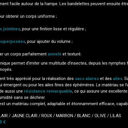
ment facile autour de la hampe. Les bandelettes peuvent ensuite être
our obtenir un corps uniforme ;
s jointives
, pour une finition lisse et régulière ;
 superposées
, pour ajouter du volume ;
réer un corps parfaitement
annelé
et texturé.
nique permet d’imiter une multitude d’insectes, depuis les nymphes 
 noyés.
t très apprécié pour la réalisation des
sacs alaires
et des
ailes
. S
ui émergent ou pour les ailes fines des éphémères. Le matériau se f
de aussi une
résistance remarquable
, ce qui assure une excellente
umidité sans se déchirer.
est un matériau complet, adaptable et étonnamment efficace, capabl
LAIR
/
JAUNE CLAIR
/
ROUX
/
MARRON
/
BLANC
/
OLIVE
/
LILAS
0 €