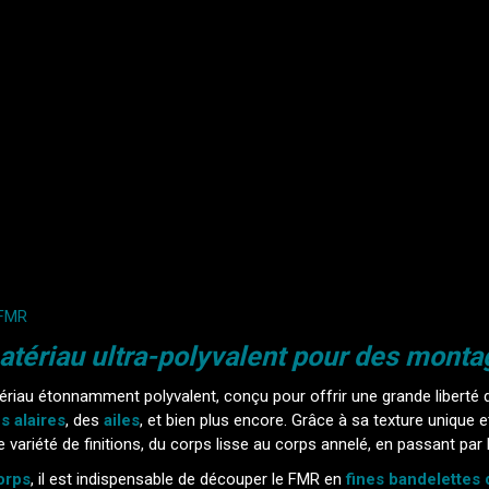
FMR
tériau ultra-polyvalent pour des montag
riau étonnamment polyvalent, conçu pour offrir une grande liberté 
s alaires
, des
ailes
, et bien plus encore. Grâce à sa texture unique et
e variété de finitions, du corps lisse au corps annelé, en passant p
orps
, il est indispensable de découper le FMR en
fines bandelettes 