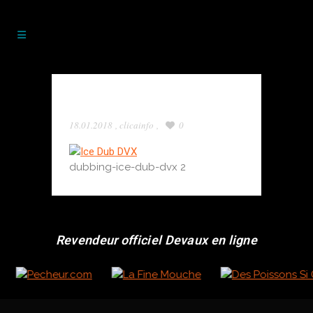
dubbing-ice-dub-dvx
18.01.2018
,
clicainfo
,
0
dubbing-ice-dub-dvx 2
Revendeur officiel Devaux en ligne