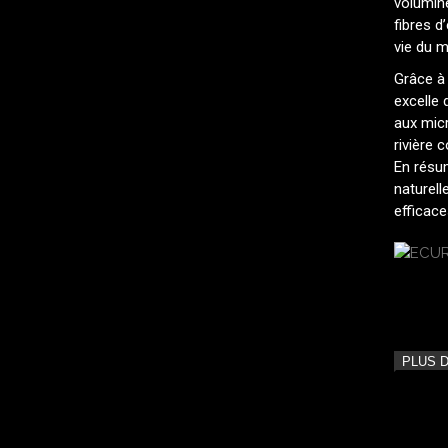
volumine
fibres d
vie du 
Grâce à 
excelle 
aux micr
rivière 
En résu
naturell
efficace
PLUS 