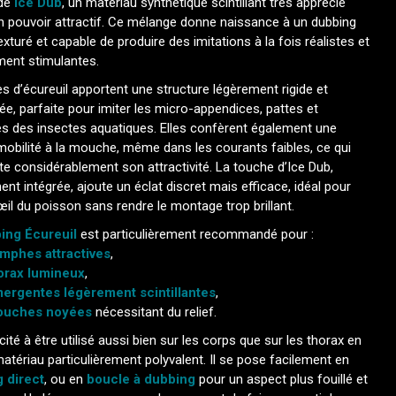
 de
Ice Dub
, un matériau synthétique scintillant très apprécié
n pouvoir attractif. Ce mélange donne naissance à un dubbing
texturé et capable de produire des imitations à la fois réalistes et
ment stimulantes.
es d’écureuil apportent une structure légèrement rigide et
ée, parfaite pour imiter les micro-appendices, pattes et
es des insectes aquatiques. Elles confèrent également une
obilité à la mouche, même dans les courants faibles, ce qui
 considérablement son attractivité. La touche d’Ice Dub,
ent intégrée, ajoute un éclat discret mais efficace, idéal pour
l’œil du poisson sans rendre le montage trop brillant.
ing Écureuil
est particulièrement recommandé pour :
mphes attractives
,
orax lumineux
,
ergentes légèrement scintillantes
,
uches noyées
nécessitant du relief.
ité à être utilisé aussi bien sur les corps que sur les thorax en
matériau particulièrement polyvalent. Il se pose facilement en
 direct
, ou en
boucle à dubbing
pour un aspect plus fouillé et