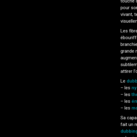
touche
pour so
vivant, 
visuelle
Les fibr
ébouriff
branchi
grande m
augmente
subtilem
attirer 
Le
dubb
– les
ny
– les
th
– les
ém
– les
mo
Sa capac
fait un 
dubbing