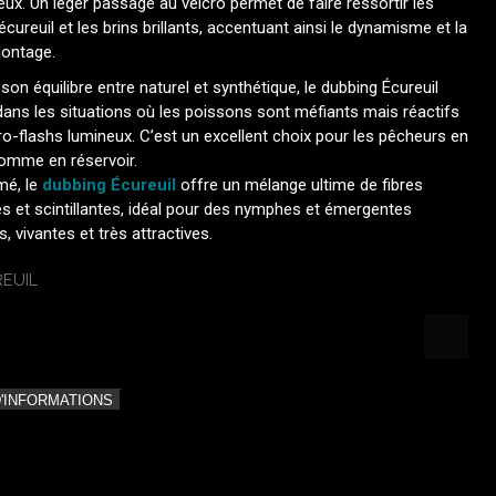
ux. Un léger passage au velcro permet de faire ressortir les
’écureuil et les brins brillants, accentuant ainsi le dynamisme et la
montage.
son équilibre entre naturel et synthétique, le dubbing Écureuil
dans les situations où les poissons sont méfiants mais réactifs
o-flashs lumineux. C’est un excellent choix pour les pêcheurs en
comme en réservoir.
mé, le
dubbing Écureuil
offre un mélange ultime de fibres
es et scintillantes, idéal pour des nymphes et émergentes
s, vivantes et très attractives.
D'INFORMATIONS