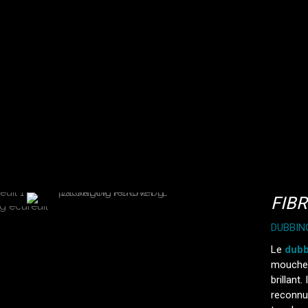
FIB
DUBBIN
Le
dubb
mouches
brillant.
reconnu