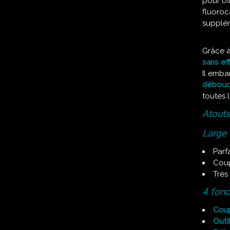
pour of
fluoroc
supplém
Grâce à
sans ef
Il emb
débouc
toutes 
Atouts
Large
Parf
Coup
Très
4 fonc
Coup
Outi