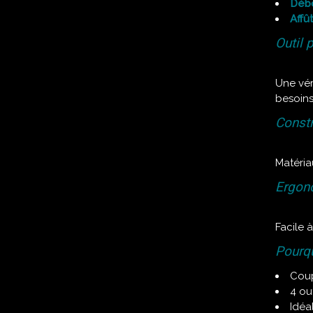
Déb
Affû
Outil 
Une vér
besoins
Constr
Matéria
Ergon
Facile à
Pourqu
Coup
4 ou
Idéa