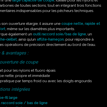
frir une
large capacité de coupe
, idéale pour les nylons et
arbones de toutes sections, tout en intégrant trois fonctions
entaires indispensables pour les pêcheurs techniques.
 son ouverture élargie, il assure une
coupe nette, rapide et
fort
, même sur les diamètres plus importants.
arque également un
outil raccord soie/bas de ligne
, un
he-œillet
, ainsi qu’un
affûte-hameçon
, pour répondre à
les opérations de précision directement au bord de l’eau.
 & avantages :
 ouverture de coupe
ait pour les nylons et fluoro épais
e nette, propre et immédiate
 pratique par temps froid ou avec les doigts engourdis
tions intégrées
e-fil large
l raccord soie / bas de ligne