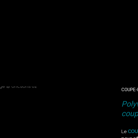
COUPE-
Poly
cou
Le
COU