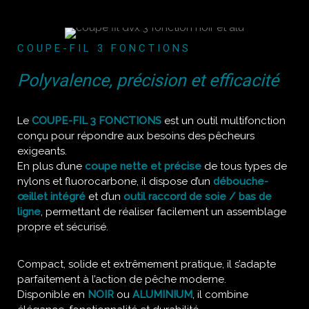
COUPE-FIL 3 FONCTIONS
Polyvalence, précision et efficacité
Le
COUPE-FIL 3 FONCTIONS
est un outil multifonction
conçu pour répondre aux besoins des pêcheurs
exigeants.
En plus d’une
coupe nette et précise
de tous types de
nylons et fluorocarbone, il dispose d’un
débouche-
œillet intégré
et d’un
outil raccord de soie / bas de
ligne
, permettant de réaliser facilement un assemblage
propre et sécurisé.
Compact, solide et extrêmement pratique, il s’adapte
parfaitement à l’action de pêche moderne.
Disponible en
NOIR
ou
ALUMINIUM
, il combine