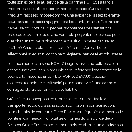
toute son expertise au service de la gamme HOH 101 à la fois
moderne, accessible et performante. Le choix d’une action
medium fast s’est imposé comme une évidence : assez tolérante
pour rassurer et accompagner les débutants, mais suffisamment
nerveuse pour offrir aux pêcheurs confirmés des sensations
précises et dynamiques. Une véritable polyvalence, pensée pour
que chacun trouve rapidement le plaisir d’un geste naturel et
maîtrisé. Chaque blank est façonné à partir d’un carbone
sélectionné avec soin, combinant légèreté, nervosité et robustesse.
Le lancement de la série HOH 101 signe aussi une collaboration
ambitieuse avec Jean-Marc Chignard, référence incontestée de la
pêche à la mouche. Ensemble, HOH et DEVAUX associent
exigence technique et efficacité pour donner vie à une canne qui
conjugue plaisir, performance et fiabilité.
Grâce à leur conception en 6 brins, elles sont très facile à
transporter et toujours sans aucun compromis sur leur action.
Leurs blanks de couleur « Deep Blue » sont équipés d’anneaux de
pointe et d’anneaux monopattes chromés durs, suivi de deux
Stripper Guide Sic. Les portes moulinets en aluminiun anodisé sont
inversés pour un parfait équilibre des cannes. Poignée en liège de