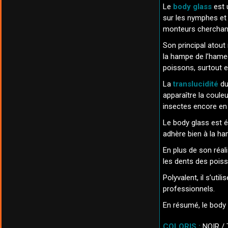
Le
body glass
est 
sur les nymphes et 
monteurs cherchant 
Son principal atout
la hampe de l’hameç
poissons, surtout e
La
translucidité
du
apparaître la couleu
insectes encore en
Le body glass est
adhère bien à la ha
En plus de son réal
les dents des poiss
Polyvalent, il s’ut
professionnels.
En résumé, le body 
COLORIS :
NOIR
/