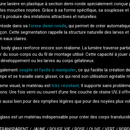
une lanière en plastique à section demi-ronde spécialement conçue p
les mouches noyées. Grâce à sa forme spécifique, sa souplesse et sa
à produire des imitations attractives et naturelles.
 réside dans sa
forme demi-ronde
, qui permet de créer automatiqu
on. Cette segmentation rappelle la structure naturelle des larves et 
n eaux claires.
 body glass renforce encore son réalisme. La lumière traverse partiel
r du sous-corps ou du fil de montage utilisé. Cette capacité à jouer a
 développement ou les larves au corps gélatineux.
 également
souple et facile à manipuler
, ce qui facilite la création 
mpe et se travaille sans glisser, ce qui rend son utilisation agréabl
isme visuel, le matériau est
très résistant
. Il supporte sans problèm
ons. Une fois verni ou couvert d’une fine couche de résine UV, il offr
ilise aussi bien pour des nymphes légères que pour des noyées plus 
glass est un matériau indispensable pour créer des corps translucid
TRANSPARENT
/
JAUNE
/
ROUGE VIF
/
ROSE
/
OLIVE
/
VERT
/
BOR