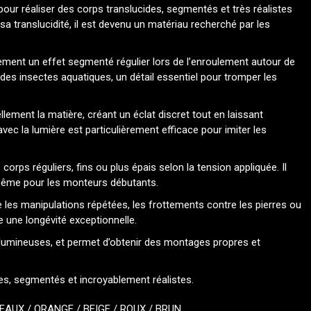
our réaliser des corps translucides, segmentés et très réalistes
 translucidité, il est devenu un matériau recherché par les
ement un effet segmenté régulier lors de l’enroulement autour de
des insectes aquatiques, un détail essentiel pour tromper les
lement la matière, créant un éclat discret tout en laissant
vec la lumière est particulièrement efficace pour imiter les
de corps réguliers, fins ou plus épais selon la tension appliquée. Il
e même pour les monteurs débutants.
e les manipulations répétées, les frottements contre les pierres ou
e une longévité exceptionnelle.
volumineuses, et permet d’obtenir des montages propres et
es, segmentés et incroyablement réalistes.
DEAUX
/
ORANGE
/
BEIGE
/
ROUX
/
BRUN