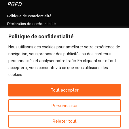
RGPD
Politique de confidentialité
Déclaration de confidentialité
Conditions Générales de Vente
Politique de confidentialité
Nous utilisons des cookies pour améliorer votre expérience de
Suivez-nous sur Facebook
navigation, vous proposer des publicités ou des contenus
Mouches.Devaux
personnalisés et analyser notre trafic. En cliquant sur « Tout
Suivez-nous sur Twitter
accepter », vous consentez à ce que nous utilisions des
cookies.
@MouchesDevaux
Tout accepter
Personnaliser
Copyright © 2018 MOUCHES DEVAUX. Tous droits réservés.
Mentions Légales
| Crédit photos : Pascal PRADIER - Damien Deprez & Jules JOUAUX |
Rejeter tout
Réalisation & Conception :
Agence Web & Print ClicAInfo